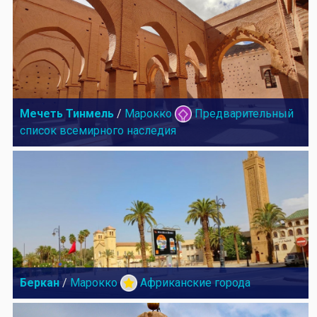
Мечеть Тинмель
/
Марокко
Предварительный
список всемирного наследия
Беркан
/
Марокко
Африканские города