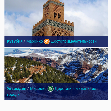
Кутубия
/
Марокко
Достопримечательности
Укаимден
/
Марокко
Деревни и маленькие
города