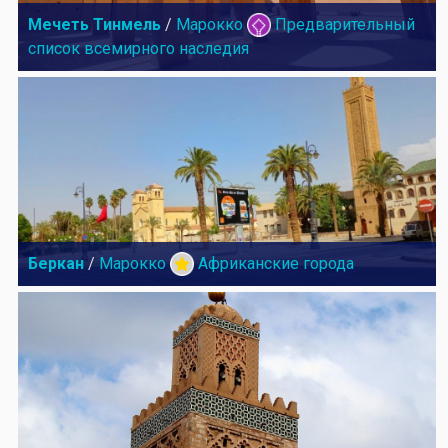
Мечеть Тинмель
/
Марокко
Предварительный
список всемирного наследия
Беркан
/
Марокко
Африканские города