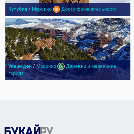
Кутубия
/
Марокко
Достопримечательности
Укаимден
/
Марокко
Деревни и маленькие
города