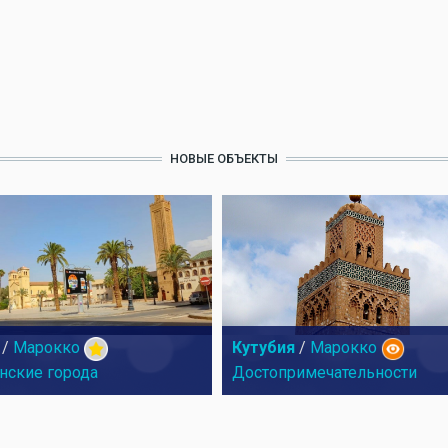
НОВЫЕ ОБЪЕКТЫ
/
Марокко
Кутубия
/
Марокко
нские города
Достопримечательности