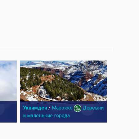
Укаимден
/
Марокко
Деревни
и маленькие города