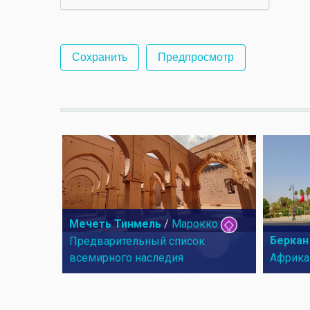
Мечеть Тинмель
/
Марокко
Беркан
Предварительный список
всемирного наследия
Африка