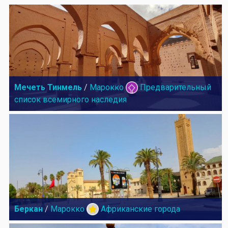
Мечеть Тинмель
/
Марокко
Предварительный
список всемирного наследия
Беркан
/
Марокко
Африканские города