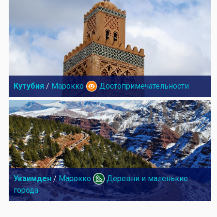
Кутубия
/
Марокко
Достопримечательности
Укаимден
/
Марокко
Деревни и маленькие
города