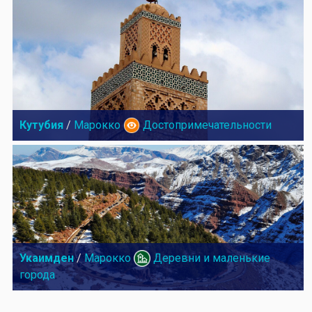
Кутубия
/
Марокко
Достопримечательности
Укаимден
/
Марокко
Деревни и маленькие
города