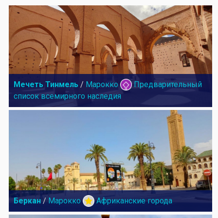
Мечеть Тинмель
/
Марокко
Предварительный
список всемирного наследия
Беркан
/
Марокко
Африканские города