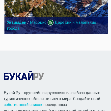
Укаимден
/
Марокко
Деревни и маленькие
города
Букай.Ру - крупнейшая русскоязычная база данных
туристических объектов всего мира. Создайте свой
собственный список
посещенных
достопримечательностей и территорий, стройте планы