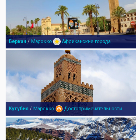
Беркан
/
Марокко
Африканские города
Кутубия
/
Марокко
Достопримечательности