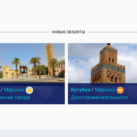
НОВЫЕ ОБЪЕКТЫ
/
Марокко
Кутубия
/
Марокко
нские города
Достопримечательности