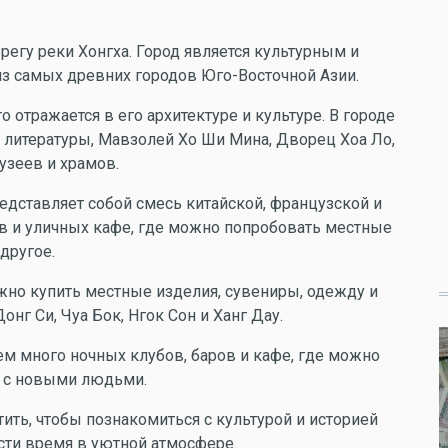
регу реки Хонгха. Город является культурным и
из самых древних городов Юго-Восточной Азии.
о отражается в его архитектуре и культуре. В городе
м литературы, Мавзолей Хо Ши Мина, Дворец Хоа Ло,
узеев и храмов.
редставляет собой смесь китайской, французской и
ов и уличных кафе, где можно попробовать местные
 другое.
жно купить местные изделия, сувениры, одежду и
нг Си, Чуа Бок, Нгок Сон и Ханг Дау.
 нем много ночных клубов, баров и кафе, где можно
я с новыми людьми.
етить, чтобы познакомиться с культурой и историей
сти время в уютной атмосфере.