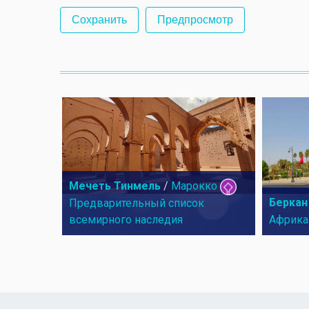
Мечеть Тинмель
/
Марокко
Беркан
Предварительный список
всемирного наследия
Африка