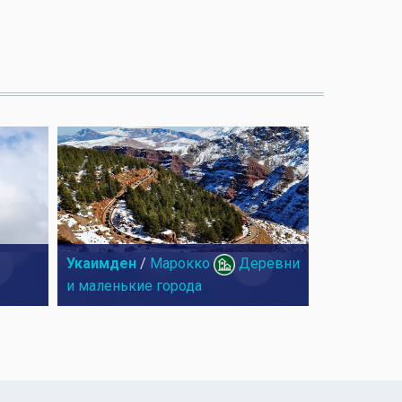
Укаимден
/
Марокко
Деревни
и маленькие города