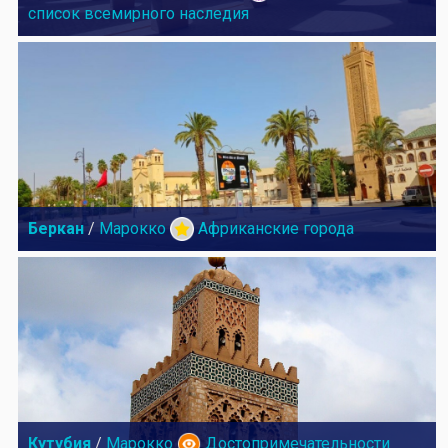
список всемирного наследия
Беркан
/
Марокко
Африканские города
Кутубия
/
Марокко
Достопримечательности