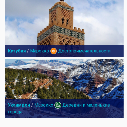
Кутубия
/
Марокко
Достопримечательности
Укаимден
/
Марокко
Деревни и маленькие
города