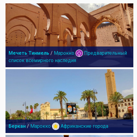
Мечеть Тинмель
/
Марокко
Предварительный
список всемирного наследия
Беркан
/
Марокко
Африканские города