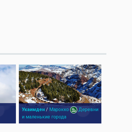
Укаимден
/
Марокко
Деревни
и маленькие города