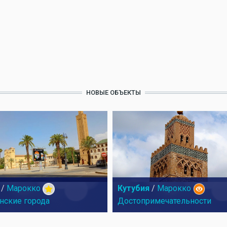
НОВЫЕ ОБЪЕКТЫ
/
Марокко
Кутубия
/
Марокко
нские города
Достопримечательности