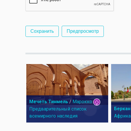
Мечеть Тинмель
/
Марокко
Беркан
Предварительный список
всемирного наследия
Африка