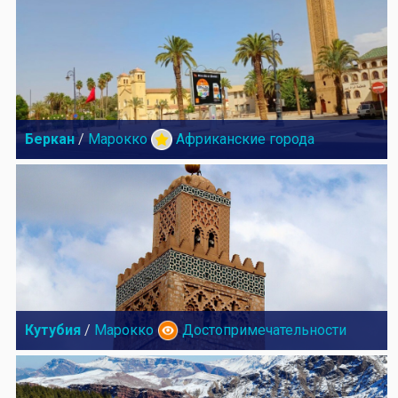
Беркан
/
Марокко
Африканские города
Кутубия
/
Марокко
Достопримечательности