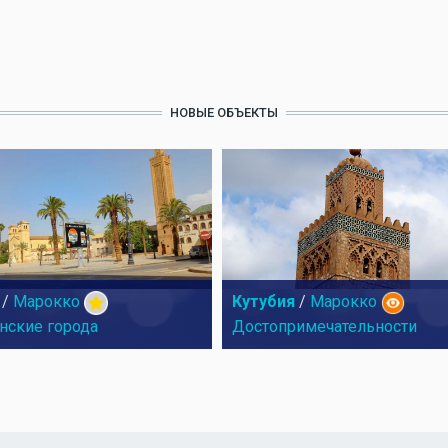
НОВЫЕ ОБЪЕКТЫ
/
Марокко
Кутубия
/
Марокко
нские города
Достопримечательности