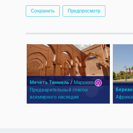
Мечеть Тинмель
/
Марокко
Беркан
Предварительный список
всемирного наследия
Африка