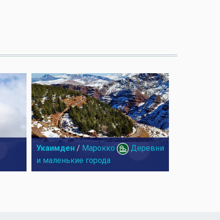
Укаимден
/
Марокко
Деревни
и маленькие города