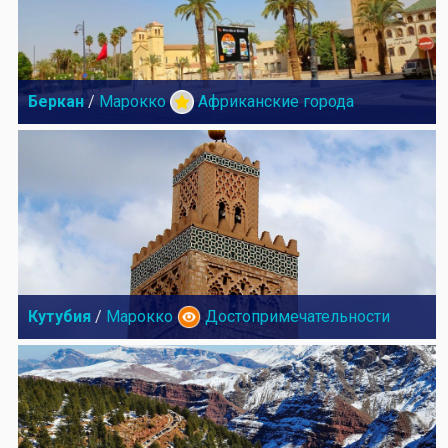
Беркан
/
Марокко
Африканские города
Кутубия
/
Марокко
Достопримечательности