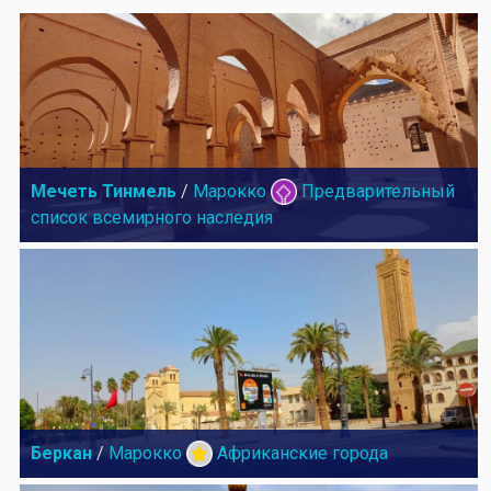
Мечеть Тинмель
/
Марокко
Предварительный
список всемирного наследия
Беркан
/
Марокко
Африканские города