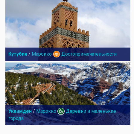
Кутубия
/
Марокко
Достопримечательности
Укаимден
/
Марокко
Деревни и маленькие
города