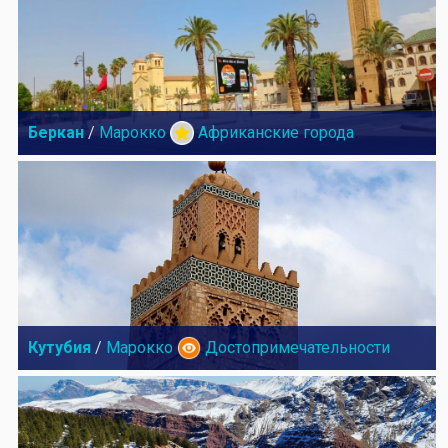
Беркан
/
Марокко
Африканские города
Кутубия
/
Марокко
Достопримечательности