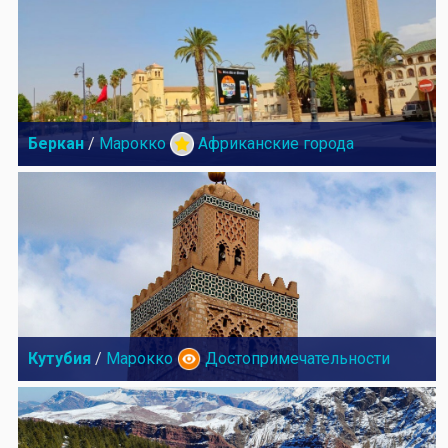
Беркан
/
Марокко
Африканские города
Кутубия
/
Марокко
Достопримечательности