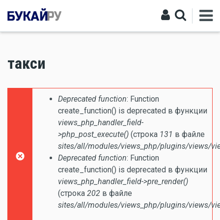
такси
Сообщение об ошибке
Deprecated function
: Function
create_function() is deprecated в функции
views_php_handler_field-
>php_post_execute()
(строка
131
в файле
sites/all/modules/views_php/plugins/views/vi
Deprecated function
: Function
create_function() is deprecated в функции
views_php_handler_field->pre_render()
(строка
202
в файле
sites/all/modules/views_php/plugins/views/vi