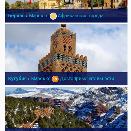
Беркан
/
Марокко
Африканские города
Кутубия
/
Марокко
Достопримечательности