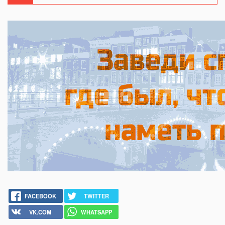
FACEBOOK
TWITTER
VK.COM
WHATSAPP