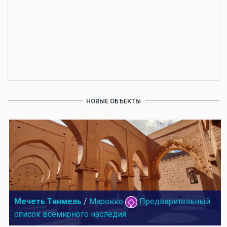
НОВЫЕ ОБЪЕКТЫ
Мечеть Тинмель
/
Марокко
Предварительный
список всемирного наследия