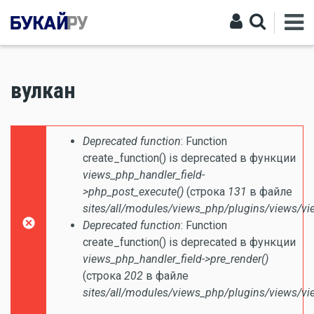
вулкан
Сообщение об ошибке
Deprecated function
: Function
create_function() is deprecated в функции
views_php_handler_field-
>php_post_execute()
(строка
131
в файле
sites/all/modules/views_php/plugins/views/vi
Deprecated function
: Function
create_function() is deprecated в функции
views_php_handler_field->pre_render()
(строка
202
в файле
sites/all/modules/views_php/plugins/views/vi