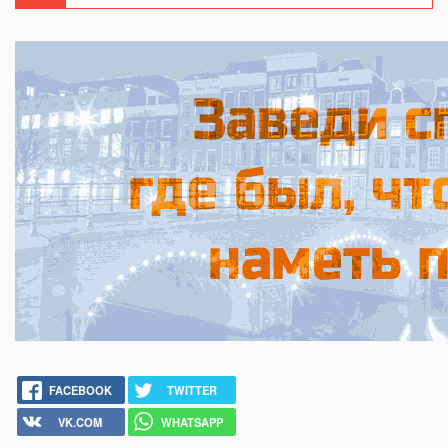
FACEBOOK
TWITTER
VK.COM
WHATSAPP