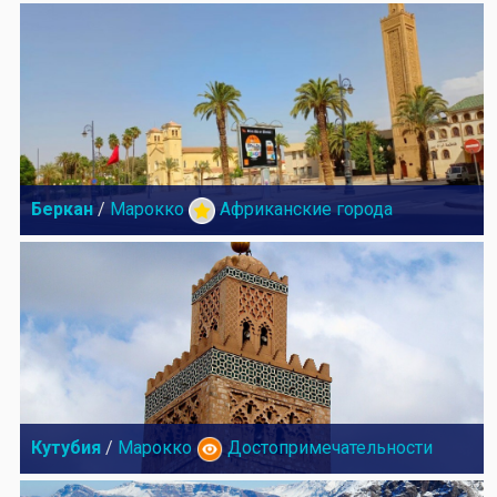
Беркан
/
Марокко
Африканские города
Кутубия
/
Марокко
Достопримечательности