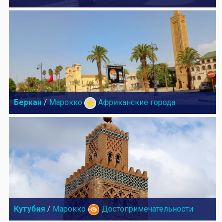
Беркан
/
Марокко
Африканские города
Кутубия
/
Марокко
Достопримечательности