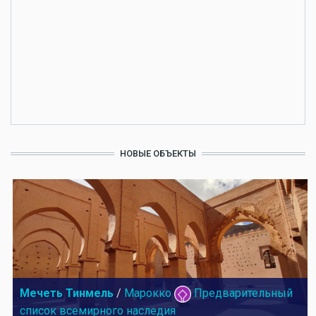
НОВЫЕ ОБЪЕКТЫ
Мечеть Тинмель
/
Марокко
Предварительный
список всемирного наследия