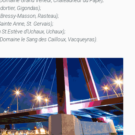
(Domaine Grand Veneur, Châteauneuf du Pape);
dortier, Gigondas);
Bressy-Masson, Rasteau);
inte Anne, St. Gervais);
u St.Estève d’Uchaux, Uchaux);
Domaine le Sang des Cailloux, Vacqueyras).