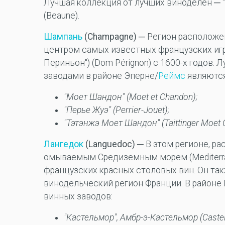
Лучшая коллекция от лучших виноделен ─ "
(Beaune).
Шампань
(Champagne)
─ Регион расположен
центром самых известных французских игр
Периньон") (Dom Pérignon) с 1600-х годов
заводами в районе Эперне/
Реймс
являются
"
Моет
Шандон
" (Moet et Chandon);
"Перье Жуэ" (Perrier-Jouet);
"
Тэтэнжэ
Моет
Шандон
" (Taittinger Moet
Лангедок
(Languedoc)
─ В этом регионе, р
омываемым Средиземным морем (Mediterra
французских красных столовых вин. Он та
винодельческий регион Франции. В районе К
винных заводов:
"Кастельмор", Амбр-э-Кастельмор (Castel