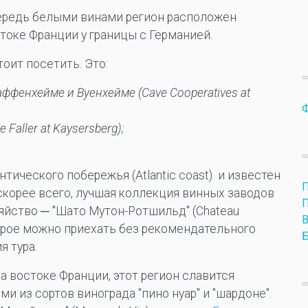
ередь белыми винами регион расположен
токе Франции у границы с Германией.
оит посетить. Это:
фенхейме и Вуенхейме (Cave Cooperatives at
 Faller at Kaysersberg);
тического побережья (Atlantic coast) и известен
скорее всего, лучшая коллекция винных заводов
яйство ─ "Шато Мутон-Ротшильд" (Chateau
оторое можно приехать без рекомендательного
 тура.
 востоке Франции, этот регион славится
 из сортов винограда "пино нуар" и "шардоне".