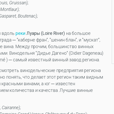
uis, Gruissan);
 Montlaur);
Gasparet, Boutenac);
я вдоль
реки
Луары (Loire River)
на большое
ада ─ "каберне фран", "шенин блан", и "мускат",
ые вина. Между прочим, большинство винных
и. Винодельня "Дидье Дагено" (Didier Dageneau)
Fumé ) ─ самый известный винный завод региона.
мотреть винодельческие предприятия региона
сно понять, что делает этот регион таким видным
 красными винами, а юг ─ известен
ием количества и качества. Лучшие винные
 Cairanne);