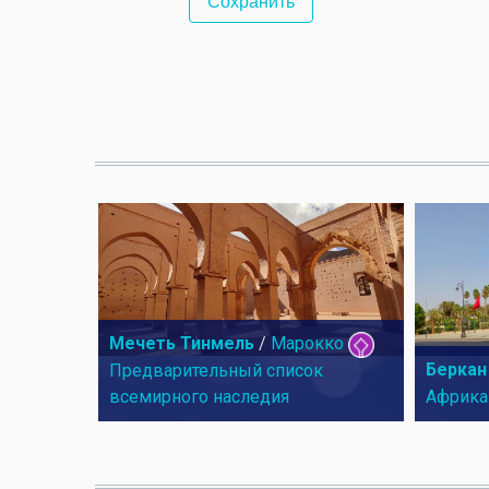
Мечеть Тинмель
/
Марокко
Беркан
Предварительный список
всемирного наследия
Африка