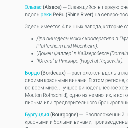
Эльзас
(Alsace)
─ Славящийся в первую оч
вдоль
реки
Рейн (Rhine River)
на северо-вос
Здесь имеется 4 винных завода, которые ст
Два винодельческих кооператива в Пфаф
Pfaffenheim and Wuenheim);
"
Домен
Фаллер
"
в
Кайзерсберге
(Domaine
"
Югель
"
в
Риквире
(Hugel at Riquewihr).
Бордо
(Bordeaux)
─ расположен вдоль атлан
своими красными винами. В этом регионе, 
во всем мире. Лучшее винодельческое хоз
Mouton Rothschild), одно из немногих, в к
письма или предварительного бронирования
Бургундия
(Bourgogne)
─ Расположенный на
красными и белыми винами, произведенными