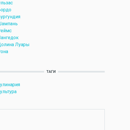
льзас
Бордо
ургундия
Шампань
Реймс
Лангедок
Долина Луары
Рона
ТАГИ
улинария
ультура