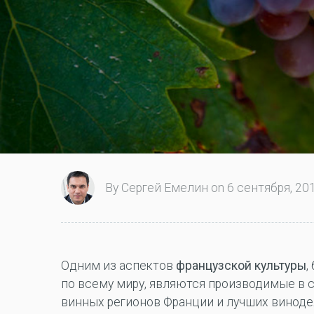
By Сергей Емелин on 6 сентября, 201
Одним из аспектов
французской культуры
,
по всему миру, являются производимые в 
винных регионов Франции и лучших виноде