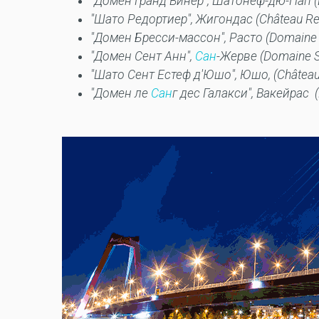
"
Домен
Гранд
Винер
",
Шатонёф
-
дю
-
Пап
"
Шато
Редортиер
",
Жигондас
(Château Re
"
Домен
Бресси
-
массон
",
Расто
(Domaine 
"
Домен
Сент
Анн
",
Сан
-
Жерве
(Domaine Sa
"
Шато
Сент
Естеф
д
'
Юшо
",
Юшо
, (Châtea
"Домен ле
Сан
г дес Галакси", Вакейрас (