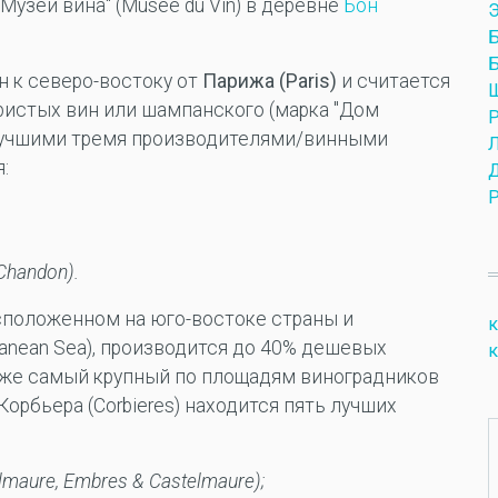
Музей вина" (Musee du Vin) в деревне
Бон
Э
Б
 к северо-востоку от
Парижа (Paris)
и считается
истых вин или шампанского (марка "Дом
. Лучшими тремя производителями/винными
:
 Chandon).
асположенном на юго-востоке страны и
к
nean Sea), производится до 40% дешевых
к
кже самый крупный по площадям виноградников
орбьера (Corbieres) находится пять лучших
maure, Embres & Castelmaure);