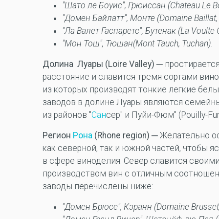
"Шато ле Боуис", Грюиссан (Chateau Le Bo
"
Домен
Байлатт
",
Монте
(Domaine Baillat,
"
Ла
Валет
Гаспаретс
",
Бутенак
(La Voulte 
"
Мон
Тош
",
Тюшан
(Mont Tauch, Tuchan).
Долина Луары (Loire Valley)
─ простираетс
расстояние и славится тремя сортами виногр
из которых производят тонкие легкие бел
заводов в долине Луары являются семейным
из районов "
Сан
сер" и Пуйи-Фюм" (Pouilly-
Регион
Рона
(Rhone region)
─ Желательно ос
как северной, так и южной частей, чтобы я
в сфере виноделия. Север славится своими
производством вин с отличным соотношен
заводы перечислены ниже:
"
Домен
Брюсе
",
Кэранн
(Domaine Brusset,