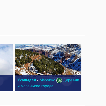
Укаимден
/
Марокко
Деревни
и маленькие города