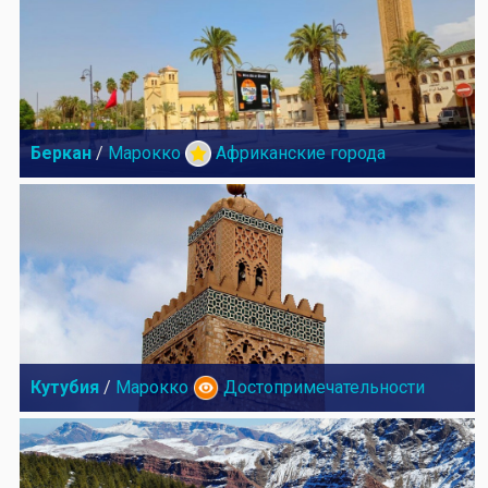
Беркан
/
Марокко
Африканские города
Кутубия
/
Марокко
Достопримечательности