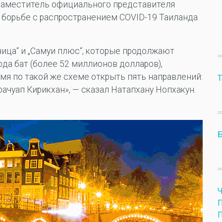
 заместитель официального представителя
 борьбе с распространением COVID-19 Таиланда
ница“ и „Самуи плюс“, которые продолжают
рда бат (более 52 миллионов долларов),
мя по такой же схеме открыть пять направлений:
Т
рачуап Кирикхан», — сказал Натапхану Нопхакун.
Б
П
П