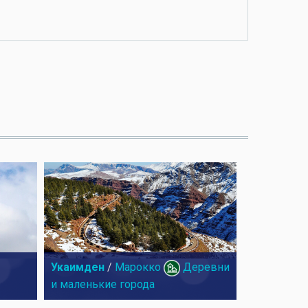
Укаимден
/
Марокко
Деревни
и маленькие города