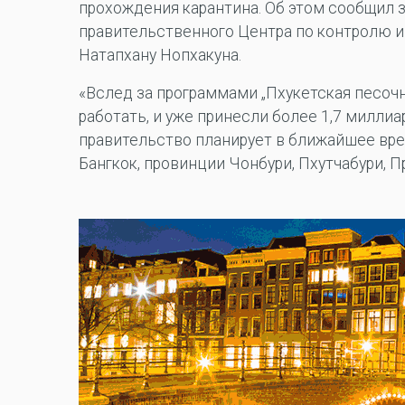
прохождения карантина. Об этом сообщил
правительственного Центра по контролю и
Натапхану Нопхакуна.
«Вслед за программами „Пхукетская песоч
работать, и уже принесли более 1,7 миллиа
правительство планирует в ближайшее вре
Бангкок, провинции Чонбури, Пхутчабури, П