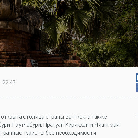
- 22:47
т открыта столица страны Бангкок, а также
ури, Пхутчабури, Прачуап Кирикхан и Чиангмай.
странные туристы без необходимости