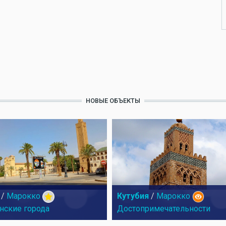
НОВЫЕ ОБЪЕКТЫ
/
Марокко
Кутубия
/
Марокко
нские города
Достопримечательности