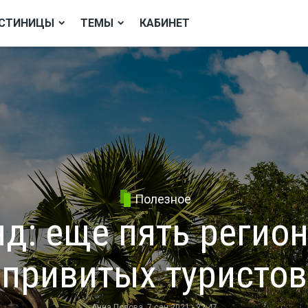
СТИНИЦЫ
ТЕМЫ
КАБИНЕТ
Полезное
д: еще пять регио
привитых туристов
Анна Попова
, 7 сен 2021 - 22:47