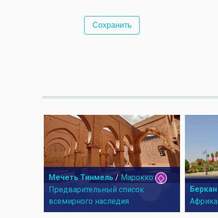
Мечеть Тинмель
/
Марокко
Беркан
Предварительный список
всемирного наследия
Африка