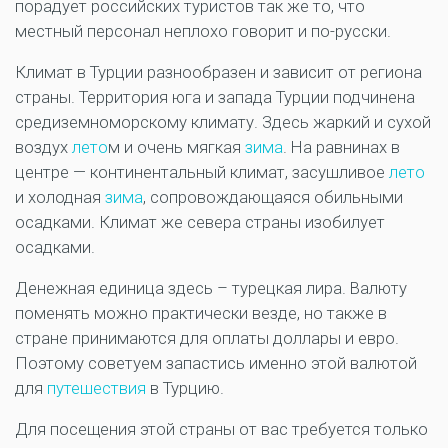
порадует российских туристов так же то, что
местный персонал неплохо говорит и по-русски.
Климат в Турции разнообразен и зависит от региона
страны. Территория юга и запада Турции подчинена
средиземноморскому климату. Здесь жаркий и сухой
воздух
лето
м и очень мягкая
зима
. На равнинах в
центре — континентальный климат, засушливое
лето
и холодная
зима
, сопровождающаяся обильными
осадками. Климат же севера страны изобилует
осадками.
Денежная единица здесь – турецкая лира. Валюту
поменять можно практически везде, но также в
стране принимаются для оплаты доллары и евро.
Поэтому советуем запастись именно этой валютой
для
путешествия
в Турцию.
Для посещения этой страны от вас требуется только