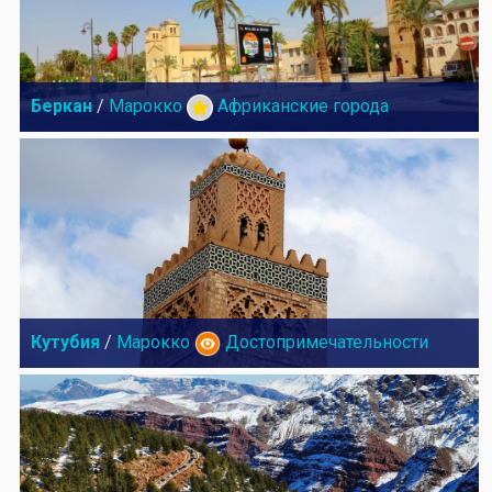
Беркан
/
Марокко
Африканские города
Кутубия
/
Марокко
Достопримечательности