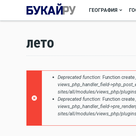
ГЕОГРАФИЯ
ГО
лето
Сообщение об ошиб
Deprecated function
: Function creat
views_php_handler_field->php_post_
sites/all/modules/views_php/plugins
Deprecated function
: Function creat
views_php_handler_field->pre_render(
sites/all/modules/views_php/plugins