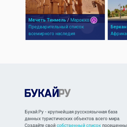
Мечеть Тинмель
/
Марокко
Беркан
Предварительный список
всемирного наследия
Африка
Букай.Ру - крупнейшая русскоязычная база
данных туристических объектов всего мира.
Создайте свой
собственный список
посещенны