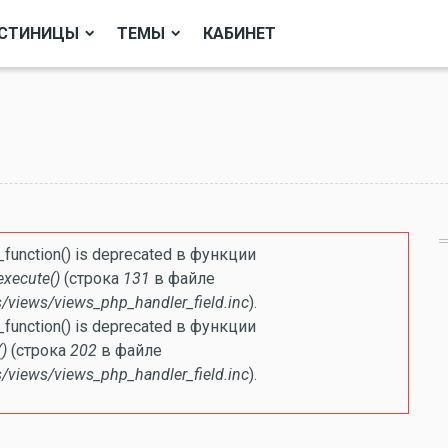
СТИНИЦЫ
ТЕМЫ
КАБИНЕТ
ке
e_function() is deprecated в функции
execute()
(строка
131
в файле
/views/views_php_handler_field.inc
).
e_function() is deprecated в функции
)
(строка
202
в файле
/views/views_php_handler_field.inc
).