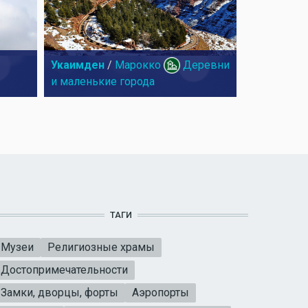
Укаимден
/
Марокко
Деревни
и маленькие города
ТАГИ
Музеи
Религиозные храмы
Достопримечательности
Замки, дворцы, форты
Аэропорты