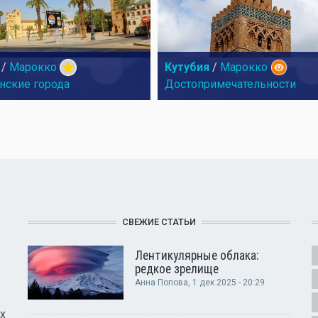
/
Марокко
Кутубия
/
Марокко
нские города
Достопримечательности
СВЕЖИЕ СТАТЬИ
Лентикулярные облака:
редкое зрелище
Анна Попова
, 1 дек 2025 - 20:29
х