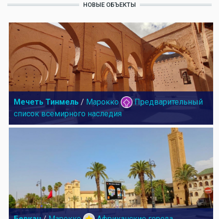
НОВЫЕ ОБЪЕКТЫ
Мечеть Тинмель
/
Марокко
Предварительный
список всемирного наследия
Беркан
/
Марокко
Африканские города