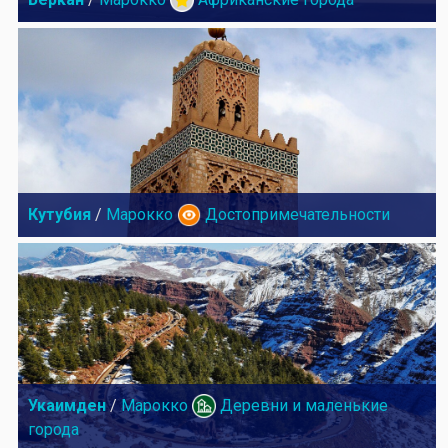
Кутубия
/
Марокко
Достопримечательности
Укаимден
/
Марокко
Деревни и маленькие
города