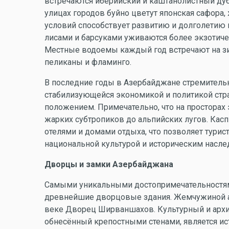
встречаются иберийский и каштанолистный дуб, 
улицах городов буйно цветут японская сафора
условий способствует развитию и долголетию 
лисами и барсуками уживаются более экзотиче
Местные водоемы каждый год встречают на зи
пеликаны и фламинго.
В последние годы в Азербайджане стремительно
стабилизующейся экономикой и политикой стр
положением. Примечательно, что на просторах 
жарких субтропиков до альпийских лугов. Ка
отелями и домами отдыха, что позволяет турис
национальной культурой и историческим насле
Дворцы и замки Азербайджана
Самыми уникальными достопримечательностям
древнейшие дворцовые здания. Жемчужиной арх
веке Дворец Ширваншахов. Культурный и архи
обнесённый крепостными стенами, является ис