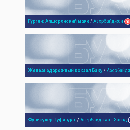
Гурган: Апшеронский маяк
/
Азербайджан
Железнодорожный вокзал Баку
/
Азербайд
Фуникулер Туфандаг
/
Азербайджан - Запад