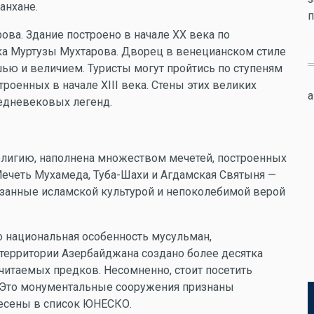
анхане.
п
ва. Здание построено в начале XX века по
а Муртузы Мухтарова. Дворец в венецианском стиле
шью и величием. Туристы могут пройтись по ступеням
роенных в начале XIII века. Стены этих великих
a
редневековых легенд.
елигию, наполнена множеством мечетей, построенных
ечеть Мухамеда, Туба-Шахи и Агдамская Святыня —
изанные исламской культурой и непоколебимой верой
о национальная особенность мусульман,
территории Азербайджана создано более десятка
очитаемых предков. Несомненно, стоит посетить
 Это монументальные сооружения признаны
есены в список ЮНЕСКО.