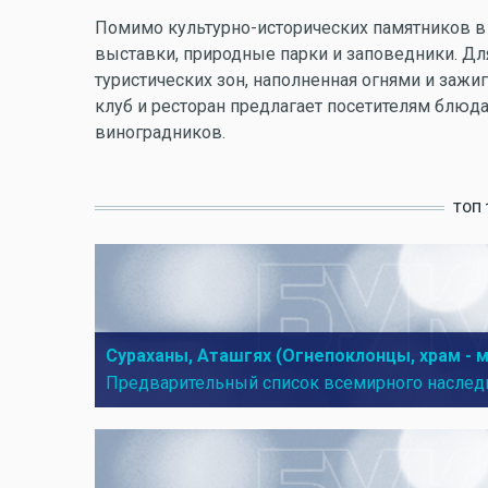
Помимо культурно-исторических памятников в
выставки, природные парки и заповедники. Дл
туристических зон, наполненная огнями и заж
клуб и ресторан предлагает посетителям блюда
виноградников.
ТОП 
Сураханы, Аташгях (Огнепоклонцы, храм - м
Предварительный список всемирного наслед