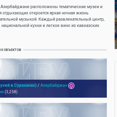
 Азербайджане расположены тематические музеи и
я отдыхающих откроется яркая ночная жизнь
игательной музыкой. Каждый развлекательный центр,
 национальной кухни и легкое вино из кавказских
10 ОБЪЕКТОВ
узей в Сураханах)
/
Азербайджан
ия
(3,258)