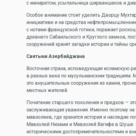
с минаретом, усыпальница ширваншахов и див
Особое внимание стоит уделить Дворцу Мухтаро
инициативе и на средства нефтепромышленник
с нотами французской готики, поражает роско
древнего Сабаильского и Круглого замков, пост
сооружений хранят загадки истории и тайны с
Святыни Азербайджана
Восточная страна, исповедующая исламскую р
в разные века по мусульманским традициям. М
это внушительные сооружения из камня, прон
местных жителей.
Почитание старшего поколения и предков — эт
заслуживающая уважения. Именно поэтому на 
мавзолеев, где хранится история и наследие п
Мавзолей Низами и Мавзолей Вагифа в Шуше.
историческими достопримечательностями и вн