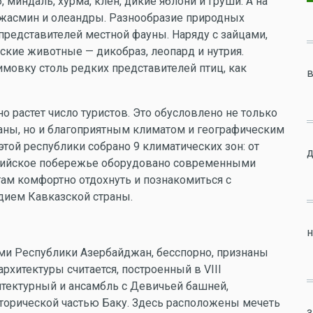
миндаль, хурма, клен, дикие яблони и груши. А на
, жасмин и олеандры. Разнообразие природных
представителей местной фауны. Наряду с зайцами,
ские животные — дикобраз, леопард и нутрия.
мовку столь редких представителей птиц, как
в
 растет число туристов. Это обусловлено не только
аны, но и благоприятным климатом и географическим
этой республики собрано 9 климатических зон: от
д
спийское побережье оборудовано современными
там комфортно отдохнуть и познакомиться с
дием Кавказской страны.
н
и Республики Азербайджан, бесспорно, признаны
итектуры считается, построенный в VIII
тектурный и ансамбль с Девичьей башней,
торической частью Баку. Здесь расположены мечеть
з