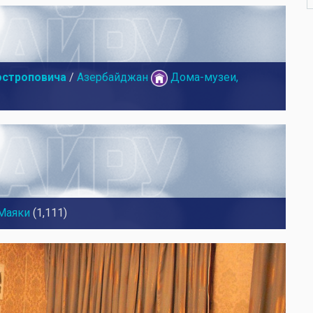
остроповича
/
Азербайджан
Дома-музеи,
Маяки
(1,111)