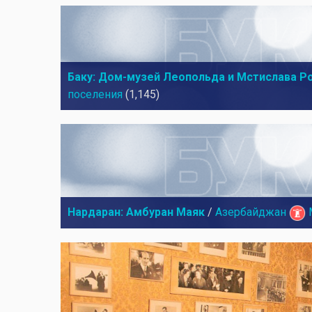
Баку: Дом-музей Леопольда и Мстислава Р
поселения
(1,145)
Нардаран: Амбуран Маяк
/
Азербайджан