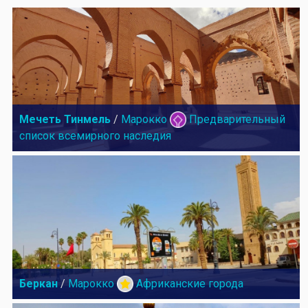
Мечеть Тинмель
/
Марокко
Предварительный
список всемирного наследия
Беркан
/
Марокко
Африканские города