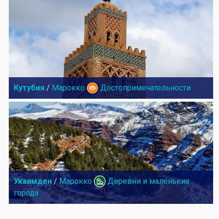
Кутубия
/
Марокко
Достопримечательности
Укаимден
/
Марокко
Деревни и маленькие
города