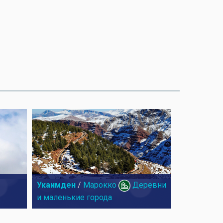
Укаимден
/
Марокко
Деревни
и маленькие города