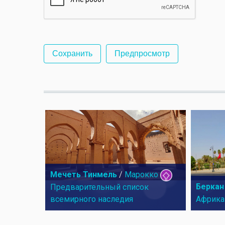
Мечеть Тинмель
/
Марокко
Беркан
Предварительный список
всемирного наследия
Африка