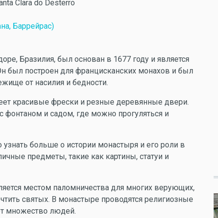
anta Clara do Desterro
на, Баррейрас)
ре, Бразилия, был основан в 1677 году и является
Он был построен для францисканских монахов и был
жище от насилия и бедности.
меет красивые фрески и резные деревянные двери.
с фонтаном и садом, где можно прогуляться и
 узнать больше о истории монастыря и его роли в
ичные предметы, такие как картины, статуи и
ляется местом паломничества для многих верующих,
очтить святых. В монастыре проводятся религиозные
ют множество людей.