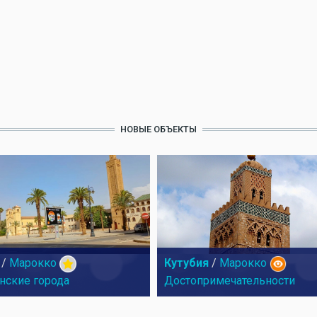
НОВЫЕ ОБЪЕКТЫ
/
Марокко
Кутубия
/
Марокко
нские города
Достопримечательности