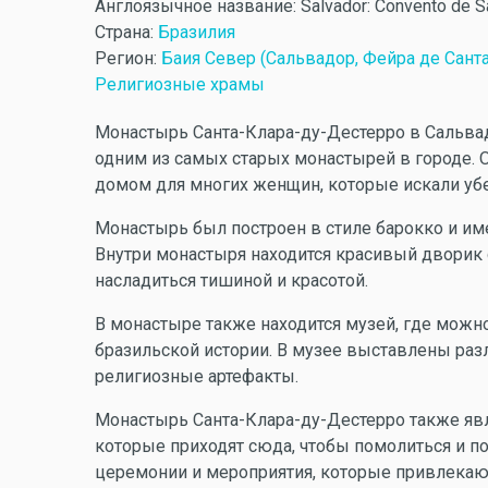
Англоязычное название:
Salvador: Convento de S
Страна:
Бразилия
Регион:
Баия Север (Сальвадор, Фейра де Санта
Религиозные храмы
Монастырь Санта-Клара-ду-Дестерро в Сальвадо
одним из самых старых монастырей в городе. 
домом для многих женщин, которые искали убе
Монастырь был построен в стиле барокко и и
Внутри монастыря находится красивый дворик 
насладиться тишиной и красотой.
В монастыре также находится музей, где можно
бразильской истории. В музее выставлены разл
религиозные артефакты.
Монастырь Санта-Клара-ду-Дестерро также яв
которые приходят сюда, чтобы помолиться и п
церемонии и мероприятия, которые привлека