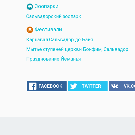
Зоопарки
Сальвадорский зоопарк
Фестивали
Карнавал Сальвадор де Баия
Мытье ступеней церкви Бонфим, Сальвадор
Празднование Йеманья
FACEBOOK
TWITTER
VK.