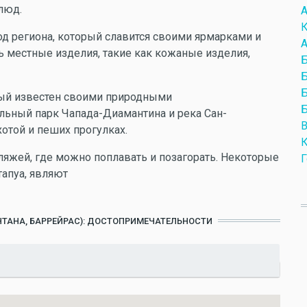
люд.
А
К
род региона, который славится своими ярмарками и
А
 местные изделия, такие как кожаные изделия,
Б
Б
Б
орый известен своими природными
Б
льный парк Чапада-Диамантина и река Сан-
В
отой и пеших прогулках.
К
ляжей, где можно поплавать и позагорать. Некоторые
Г
тапуа, являют
АНТАНА, БАРРЕЙРАС): ДОСТОПРИМЕЧАТЕЛЬНОСТИ