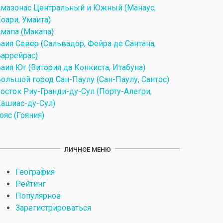
мазонас Центральный и Южный (Манаус,
оари, Умаита)
мапа (Макапа)
аия Север (Сальвадор, Фейра де Сантана,
аррейрас)
аия Юг (Витория да Конкиста, Итабуна)
ольшой город Сан-Паулу (Сан-Паулу, Сантос)
осток Риу-Гранди-ду-Сул (Порту-Алегри,
ашиас-ду-Сул)
ояс (Гояния)
ЛИЧНОЕ МЕНЮ
География
Рейтинг
Популярное
Зарегистрироваться