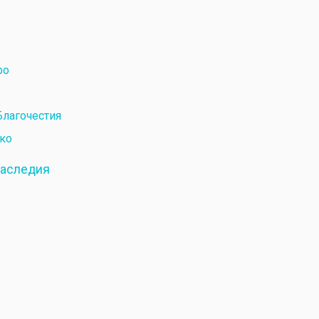
ро
Благочестия
ко
наследия