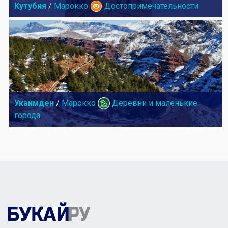
Кутубия
/
Марокко
Достопримечательности
Укаимден
/
Марокко
Деревни и маленькие
города