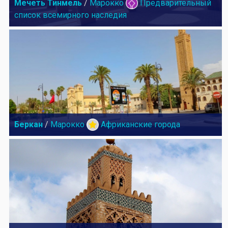
Мечеть Тинмель
/
Марокко
Предварительный
список всемирного наследия
Беркан
/
Марокко
Африканские города