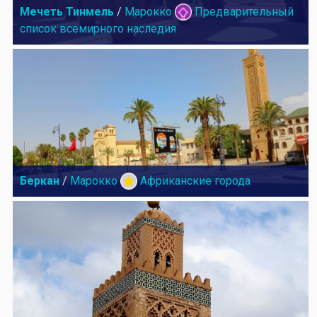
Мечеть Тинмель
/
Марокко
Предварительный
список всемирного наследия
Беркан
/
Марокко
Африканские города