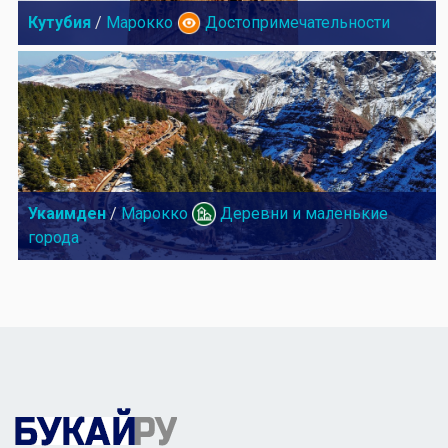
Кутубия
/
Марокко
Достопримечательности
Укаимден
/
Марокко
Деревни и маленькие
города