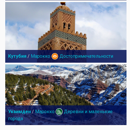
Кутубия
/
Марокко
Достопримечательности
Укаимден
/
Марокко
Деревни и маленькие
города