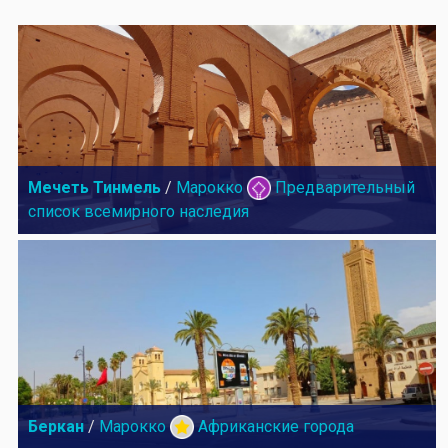
Мечеть Тинмель
/
Марокко
Предварительный
список всемирного наследия
Беркан
/
Марокко
Африканские города