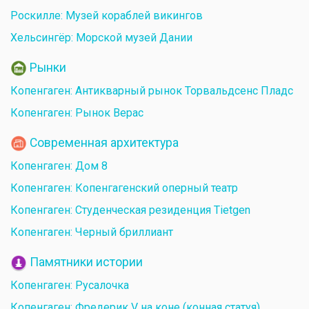
Роскилле: Музей кораблей викингов
Хельсингёр: Морской музей Дании
Рынки
Копенгаген: Антикварный рынок Торвальдсенс Пладс
Копенгаген: Рынок Верас
Современная архитектура
Копенгаген: Дом 8
Копенгаген: Копенгагенский оперный театр
Копенгаген: Студенческая резиденция Tietgen
Копенгаген: Черный бриллиант
Памятники истории
Копенгаген: Русалочка
Копенгаген: Фредерик V на коне (конная статуя)