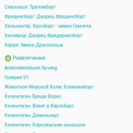
Слагельсе: Треллеборг
Фреденсборг: Дворец Фреденсборг
Хельсингёр: Кронборг - замок Гамлета
Хиллерод: Дворец Фредериксборг
Хорве: Замок Драгсхольм
Развлечения
Andelslandsbyen Nyvang
Галерея V1
Животное Морской Холм, Клампенборг
Копенгаген: Бреде Воркс
Копенгаген: Визит в Карлсберг
Копенгаген: Дизельхаус
Копенгаген: Королевские конюшни