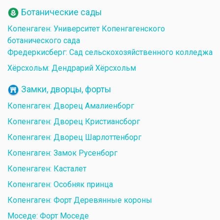
Ботанические сады
Копенгаген: Университет Копенгагенского
ботанического сада
Фредеркисберг: Сад сельскохозяйственного колледжа
Хёрсхольм: Дендрарий Хёрсхольм
Замки, дворцы, форты
Копенгаген: Дворец Амалиенборг
Копенгаген: Дворец Кристиансборг
Копенгаген: Дворец Шарлоттенборг
Копенгаген: Замок Русенборг
Копенгаген: Касталет
Копенгаген: Особняк принца
Копенгаген: Форт Деревянные короны
Моседе: Форт Моседе