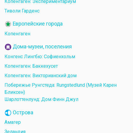
Копенгаген: Экспериментариум
Тиволи Гарденс
Европейские города
Копенгаген
Дома-музеи, поселения
Конгенс Лингбю: Софиенхольм
Копенгаген: Баккехусет
Копенгаген: Викторианский дом
Побережье Рунгстеда: Rungstedlund (Музей Карен
Бликсен)
Шарлоттенлунд: Дом Финн Джул
Острова
Амагер
Зеландия