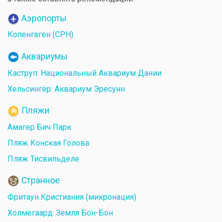
Аэропорты
Копенгаген (CPH)
Аквариумы
Каструп: Национальный Аквариум Дании
Хельсингёр: Аквариум Эресунн
Пляжи
Амагер Бич Парк
Пляж Конская Голова
Пляж Тисвильделе
Странное
Фритаун Кристиания (микронация)
Холмегаард: Земля Бон-Бон