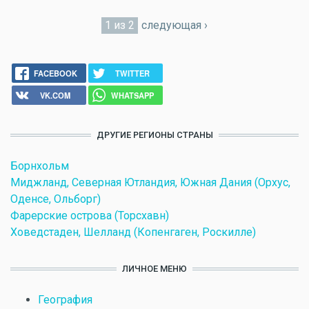
1 из 2
следующая ›
FACEBOOK
TWITTER
VK.COM
WHATSAPP
ДРУГИЕ РЕГИОНЫ СТРАНЫ
Борнхольм
Миджланд, Северная Ютландия, Южная Дания (Орхус,
Оденсе, Ольборг)
Фарерские острова (Торсхавн)
Ховедстаден, Шелланд (Копенгаген, Роскилле)
ЛИЧНОЕ МЕНЮ
География