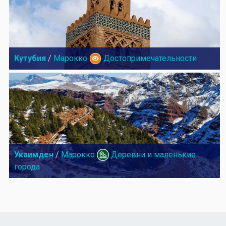
Кутубия
/
Марокко
Достопримечательности
Укаимден
/
Марокко
Деревни и маленькие
города