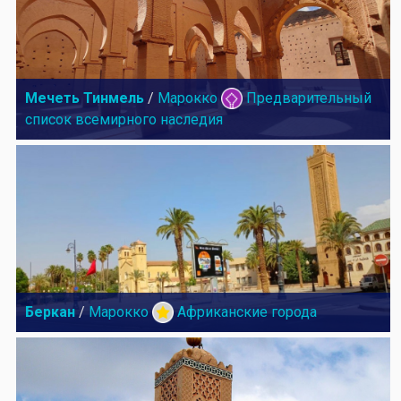
Мечеть Тинмель
/
Марокко
Предварительный
список всемирного наследия
Беркан
/
Марокко
Африканские города