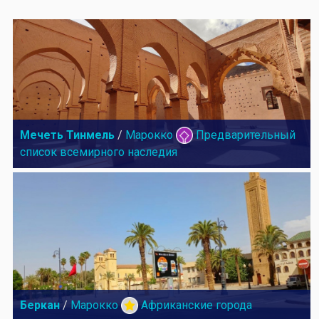
Мечеть Тинмель
/
Марокко
Предварительный
список всемирного наследия
Беркан
/
Марокко
Африканские города