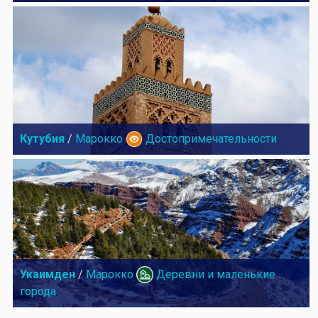
Кутубия
/
Марокко
Достопримечательности
Укаимден
/
Марокко
Деревни и маленькие
города