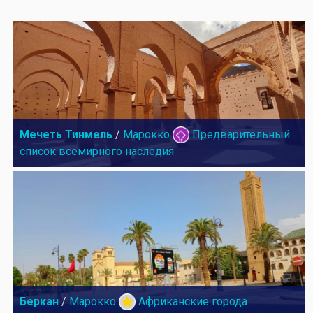
Мечеть Тинмель
/
Марокко
Предварительный
список всемирного наследия
Беркан
/
Марокко
Африканские города