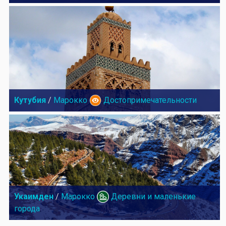
Кутубия
/
Марокко
Достопримечательности
Укаимден
/
Марокко
Деревни и маленькие
города