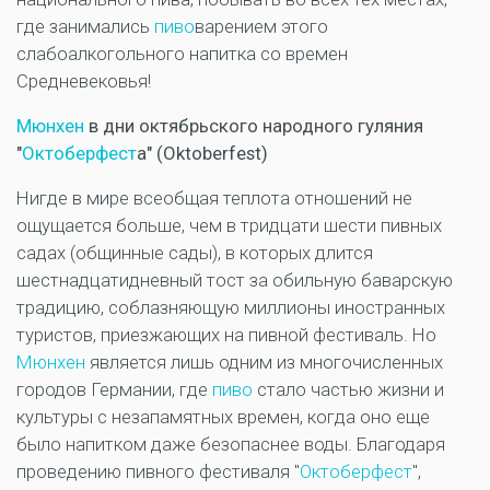
где занимались
пиво
варением этого
слабоалкогольного напитка со времен
Средневековья!
Мюнхен
в дни октябрьского народного гуляния
"
Октоберфест
а" (Oktoberfest)
Нигде в мире всеобщая теплота отношений не
ощущается больше, чем в тридцати шести пивных
садах (общинные сады), в которых длится
шестнадцатидневный тост за обильную баварскую
традицию, соблазняющую миллионы иностранных
туристов, приезжающих на пивной фестиваль. Но
Мюнхен
является лишь одним из многочисленных
городов Германии, где
пиво
стало частью жизни и
культуры с незапамятных времен, когда оно еще
было напитком даже безопаснее воды. Благодаря
проведению пивного фестиваля "
Октоберфест
",