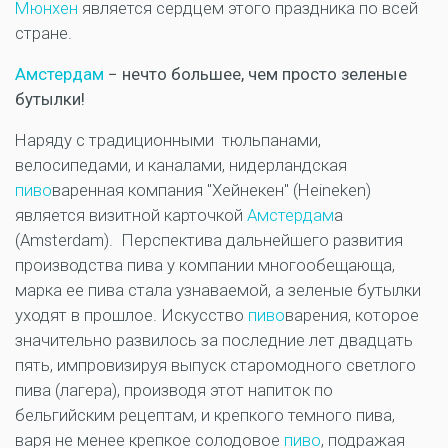
Мюнхен
является сердцем этого праздника по всей
стране.
Амстердам
− нечто большее, чем просто зеленые
бутылки!
Наряду с традиционными тюльпанами,
велосипедами, и каналами, нидерландская
пиво
варенная компания "Хейнекен" (Heineken)
является визитной карточкой
Амстердам
а
(Amsterdam). Перспектива дальнейшего развития
производства пива у компании многообещающа,
марка ее пива стала узнаваемой, а зеленые бутылки
уходят в прошлое. Искусство
пиво
варения, которое
значительно развилось за последние лет двадцать
пять, импровизируя выпуск старомодного светлого
пива (лагера), производя этот напиток по
бельгийским рецептам, и крепкого темного пива,
варя не менее крепкое солодовое
пиво
, подражая