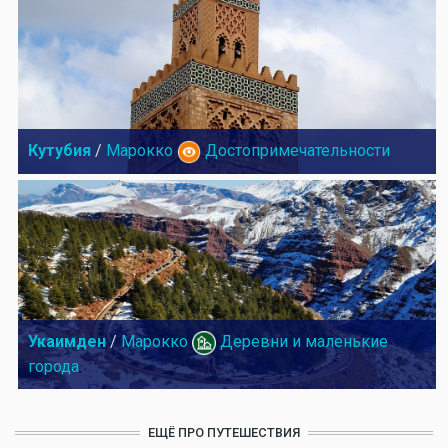
Кутубия
/
Марокко
Достопримечательности
Укаимден
/
Марокко
Деревни и маленькие
города
ЕЩЁ ПРО ПУТЕШЕСТВИЯ