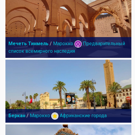
Мечеть Тинмель
/
Марокко
Предварительный
список всемирного наследия
Беркан
/
Марокко
Африканские города