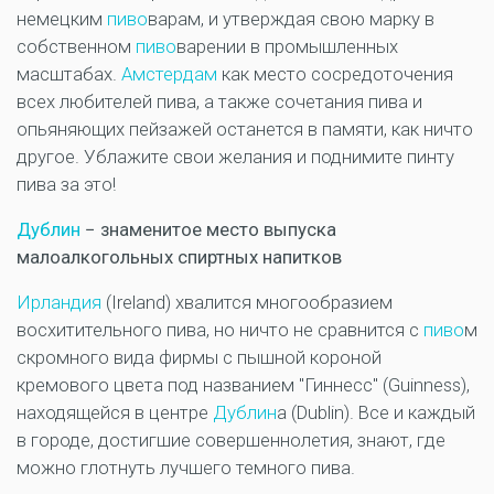
немецким
пиво
варам, и утверждая свою марку в
собственном
пиво
варении в промышленных
масштабах.
Амстердам
как место сосредоточения
всех любителей пива, а также сочетания пива и
опьяняющих пейзажей останется в памяти, как ничто
другое. Ублажите свои желания и поднимите пинту
пива за это!
Дублин
− знаменитое место выпуска
малоалкогольных спиртных напитков
Ирландия
(Ireland) хвалится многообразием
восхитительного пива, но ничто не сравнится с
пиво
м
скромного вида фирмы с пышной короной
кремового цвета под названием "Гиннесс" (Guinness),
находящейся в центре
Дублин
а (Dublin). Все и каждый
в городе, достигшие совершеннолетия, знают, где
можно глотнуть лучшего темного пива.