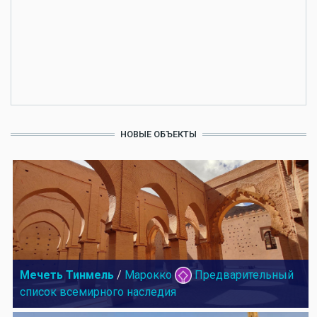
НОВЫЕ ОБЪЕКТЫ
Мечеть Тинмель
/
Марокко
Предварительный
список всемирного наследия