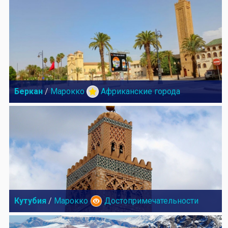
Беркан
/
Марокко
Африканские города
Кутубия
/
Марокко
Достопримечательности