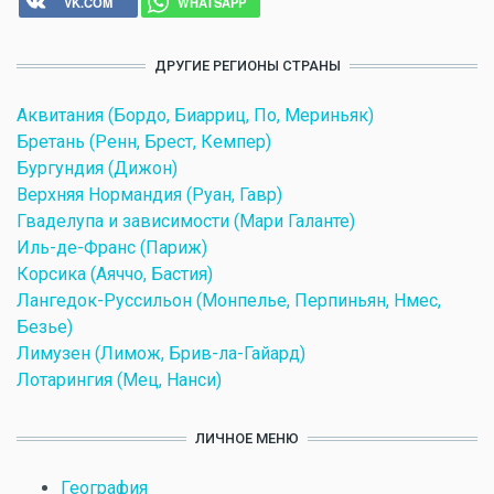
VK.COM
WHATSAPP
ДРУГИЕ РЕГИОНЫ СТРАНЫ
Аквитания (Бордо, Биарриц, По, Мериньяк)
Бретань (Ренн, Брест, Кемпер)
Бургундия (Дижон)
Верхняя Нормандия (Руан, Гавр)
Гваделупа и зависимости (Мари Галанте)
Иль-де-Франс (Париж)
Корсика (Аяччо, Бастия)
Лангедок-Руссильон (Монпелье, Перпиньян, Нмес,
Безье)
Лимузен (Лимож, Брив-ла-Гайард)
Лотарингия (Мец, Нанси)
ЛИЧНОЕ МЕНЮ
География