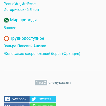
Pont d’Arc, Ardèche
Исторический Лион
Мир природы
Ваноис
Труднодоступное
Вальре Папский Анклав
Женевское озеро южный берег (Франция)
1 из 2
следующая ›
FACEBOOK
TWITTER