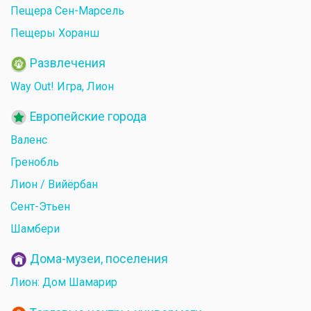
Пещера Сен-Марсель
Пещеры Хоранш
Развлечения
Way Out! Игра, Лион
Европейские города
Валенс
Гренобль
Лион / Вийёрбан
Сент-Этьен
Шамбери
Дома-музеи, поселения
Лион: Дом Шамарир