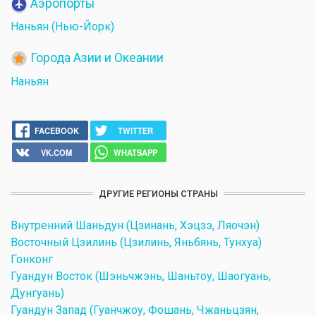
Аэропорты
Наньян (Нью-Йорк)
Города Азии и Океании
Наньян
FACEBOOK
TWITTER
VK.COM
WHATSAPP
ДРУГИЕ РЕГИОНЫ СТРАНЫ
Внутренний Шаньдун (Цзинань, Хэцзэ, Ляочэн)
Восточный Цзилинь (Цзилинь, Яньбянь, Тунхуа)
Гонконг
Гуандун Восток (Шэньчжэнь, Шаньтоу, Шаогуань,
Дунгуань)
Гуандун Запад (Гуанчжоу, Фошань, Чжаньцзян,