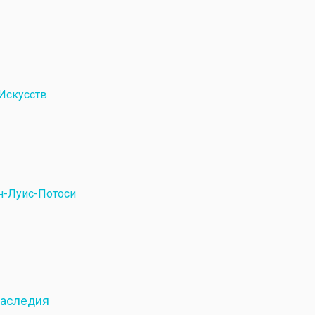
Искусств
н-Луис-Потоси
наследия