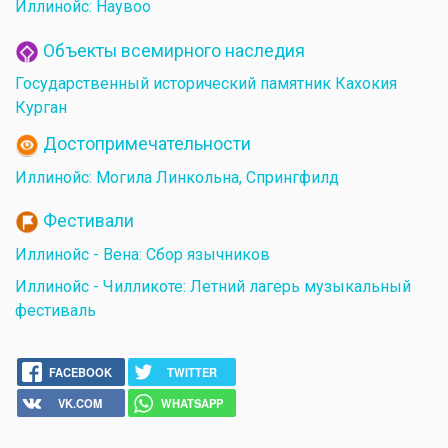
Иллинойс: Наувоо
Объекты всемирного наследия
Государственный исторический памятник Кахокия
Курган
Достопримечательности
Иллинойс: Могила Линкольна, Спрингфилд
Фестивали
Иллинойс - Вена: Сбор язычников
Иллинойс - Чилликоте: Летний лагерь музыкальный
фестиваль
FACEBOOK
TWITTER
VK.COM
WHATSAPP