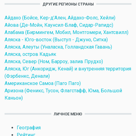
ДРУГИЕ РЕГИОНЫ СТРАНЫ
Айдахо (Бойсе, Кер-д'Ален, Айдахо-Фолс, Хейли)
Айова (Де-Мойн, Каунсил-Блаф, Сидар-Рапидс)
Алабама (Бирмингем, Мобил, Монтгомери, Хантсвилл)
Аляска - Юго-восток (Выступ - Джуно, Ситка)
Аляска, Алеуты (Уналаска, Голландская Гавань)
Аляска, остров Кадьяк
Аляска, Север (Ном, Барроу, залив Прудхо)
Аляска, Юг (Анкоридж, Кенай) и внутренняя территория
(Фэрбенкс, Денали)
Американское Самоа (Паго Паго)
Аризона (Феникс, Тусон, Флагстафф, Юма, Большой
Каньон)
ЛИЧНОЕ МЕНЮ
География
Рейтинг