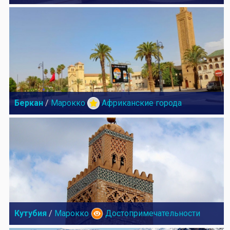
Беркан
/
Марокко
Африканские города
Кутубия
/
Марокко
Достопримечательности