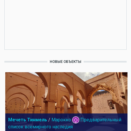
НОВЫЕ ОБЪЕКТЫ
Мечеть Тинмель
/
Марокко
Предварительный
список всемирного наследия