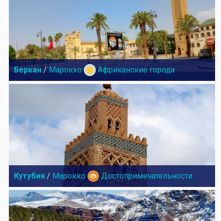
Беркан
/
Марокко
Африканские города
Кутубия
/
Марокко
Достопримечательности