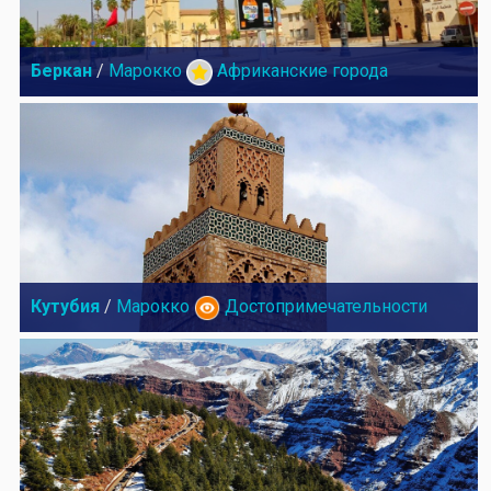
Беркан
/
Марокко
Африканские города
Кутубия
/
Марокко
Достопримечательности