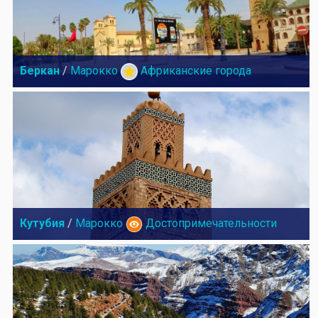
Беркан
/
Марокко
Африканские города
Кутубия
/
Марокко
Достопримечательности