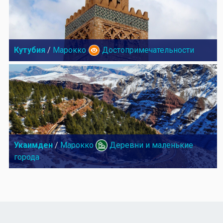
Кутубия
/
Марокко
Достопримечательности
Укаимден
/
Марокко
Деревни и маленькие
города