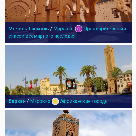
Мечеть Тинмель
/
Марокко
Предварительный
список всемирного наследия
Беркан
/
Марокко
Африканские города