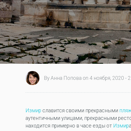
By Анна Попова on 4 ноября, 2020 - 2
Измир
славится своими прекрасными
пля
аутентичными улицами, прекрасными рест
находится примерно в часе езды от
Измир