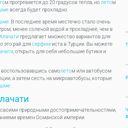
то
м прогревается до 20 градусов тепла, но
лето
м
шме
всегда будет прохладно.
шме
. В последнее время местечко стало очень
ром, менее соленой водой и прохладнее, чем в
Алачати
предлагает множество вариантов для
о это рай для
серфинг
иста в Турции. Вы можете
Т
ачати
, открыть для себя небольшие бутики и
, воспользовавшись само
лето
м или автобусом
урции, а затем сесть на микроавтобусы, которые
шме
.
лачати
о своими природными достопримечательностями,
А
даниями времен Османской империи.