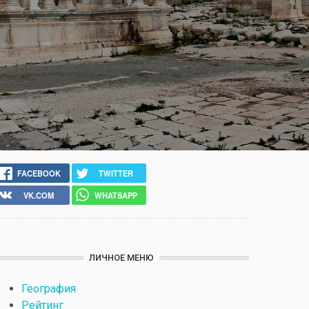
FACEBOOK
TWITTER
VK.COM
WHATSAPP
ЛИЧНОЕ МЕНЮ
География
Рейтинг