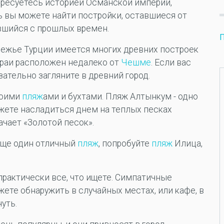
тересуетесь историей Османской империи,
сь вы можете найти постройки, оставшиеся от
ившийся с прошлых времен.
режье Турции имеется многих древних построек
итраи расположен недалеко от
Чешме
. Если вас
зательно загляните в древний город.
воими
пляж
ами и бухтами. Пляж Алтынкум - одно
жете насладиться днем ​​на теплых песках
ачает «Золотой песок».
 еще один отличный
пляж
, попробуйте
пляж
Илица,
 практически все, что ищете. Симпатичные
жете обнаружить в случайных местах, или кафе, в
уть.