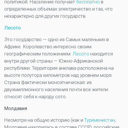
политикой. Население получает
бесплатно
в
определенных объемах электричество и газ, что
нехарактерно для других государств.
Лесото
Это государство — одно из Самых маленьких в
Африке. Королевство интересно своим
географическим положением:
Лесото
находится
внутри другой страны — Южно-Африканской
республики. Территория анклава расположена на
высоте полутора километров над уровнем моря.
Страна фактически моноэтническая: из
двухмиллионного населения почти все жители
относят себя к народу сото.
Молдавия
Несмотря на общую историю (как и
Туркменистан
,
Молдавия находилась в составе СССР), российские