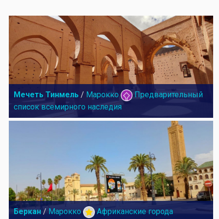
Мечеть Тинмель
/
Марокко
Предварительный
список всемирного наследия
Беркан
/
Марокко
Африканские города