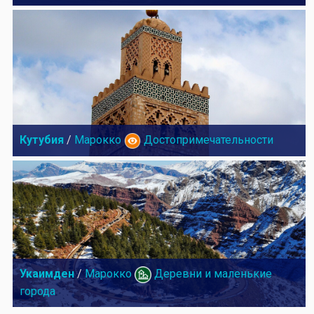
Кутубия
/
Марокко
Достопримечательности
Укаимден
/
Марокко
Деревни и маленькие
города