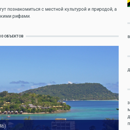
огут познакомиться с местной культурой и природой, а
скими рифами.
в
10 ОБЪЕКТОВ
д
з
м
п
46)