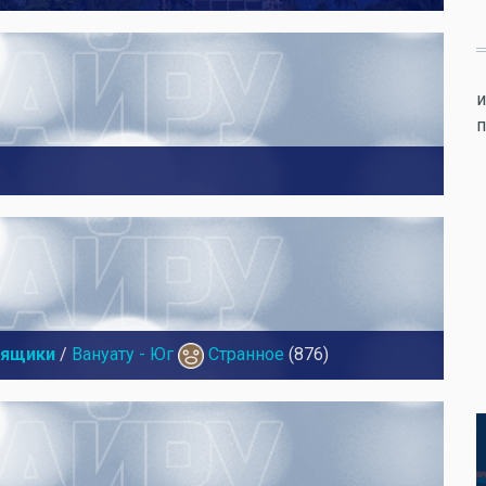
и
п
 ящики
/
Вануату - Юг
Странное
(876)