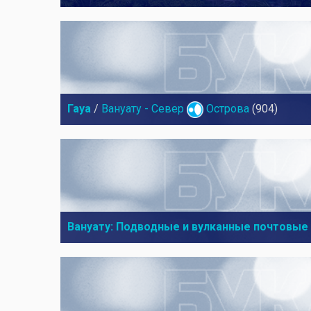
Гауа
/
Вануату - Север
Острова
(904)
Вануату: Подводные и вулканные почтовые