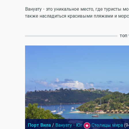
Вануату - это уникальное место, где туристы м
также насладиться красивыми пляжами и мор
ТОП 
Порт Вила
/
Вануату - Юг
Столицы мира
(9