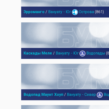
Эрроманго
/
Вануату - Юг
Острова
(861)
Каскады Меле
/
Вануату - Юг
Водопады
(
Водопад Маунт Хоуп
/
Вануату - Север
Во