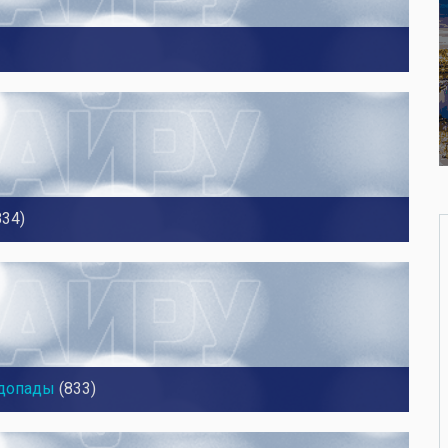
834)
допады
(833)