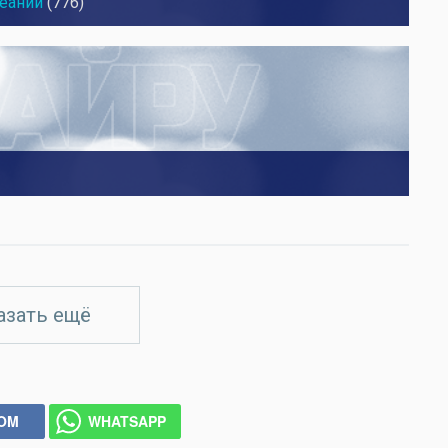
кеании
(776)
азать ещё
COM
WHATSAPP