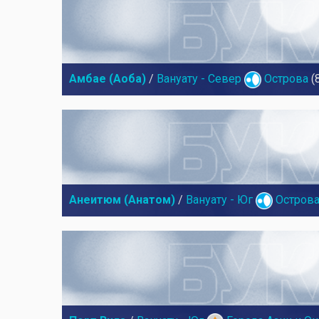
Амбае (Аоба)
/
Вануату - Север
Острова
(
Анеитюм (Анатом)
/
Вануату - Юг
Остров