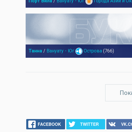
Порт Вила
/
Вануату - Юг
Города Азии и О
Танна
/
Вануату - Юг
Острова
(766)
Пок
FACEBOOK
TWITTER
VK.