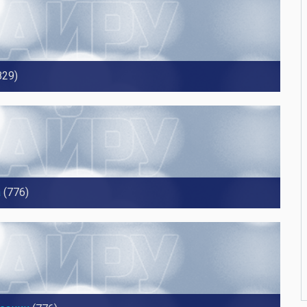
829)
а
(776)