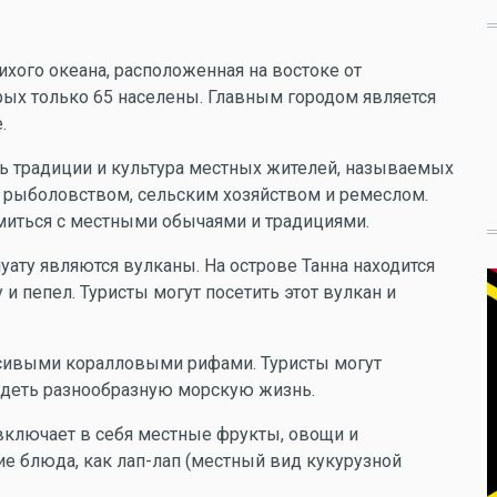
Тихого океана, расположенная на востоке от
орых только 65 населены. Главным городом является
.
ись традиции и культура местных жителей, называемых
я рыболовством, сельским хозяйством и ремеслом.
омиться с местными обычаями и традициями.
ату являются вулканы. На острове Танна находится
 и пепел. Туристы могут посетить этот вулкан и
асивыми коралловыми рифами. Туристы могут
идеть разнообразную морскую жизнь.
 включает в себя местные фрукты, овощи и
ие блюда, как лап-лап (местный вид кукурузной